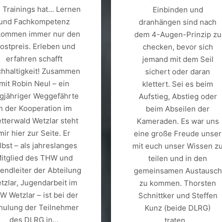
 Trainings hat… Lernen
Einbinden und
und Fachkompetenz
dranhängen sind nach
kommen immer nur den
dem 4-Augen-Prinzip zu
ostpreis. Erleben und
checken, bevor sich
erfahren schafft
jemand mit dem Seil
hhaltigkeit! Zusammen
sichert oder daran
mit Robin Neul – ein
klettert. Sei es beim
ngjähriger Weggefährte
Aufstieg, Abstieg oder
in der Kooperation im
beim Abseilen der
etterwald Wetzlar steht
Kameraden. Es war uns
mir hier zur Seite. Er
eine große Freude unser
lbst – als jahreslanges
mit euch unser Wissen z
itglied des THW und
teilen und in den
endleiter der Abteilung
gemeinsamen Austausch
tzlar, Jugendarbeit im
zu kommen. Thorsten
W Wetzlar – ist bei der
Schnittker und Steffen
hulung der Teilnehmer
Kunz (beide DLRG)
des DLRG in…
traten…