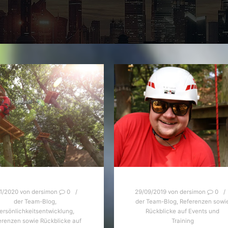
1/2020
von
dersimon
0
29/09/2019
von
dersimon
0
der Team-Blog
,
der Team-Blog
,
Referenzen sowi
ersönlichkeitsentwicklung
,
Rückblicke auf Events und
erenzen sowie Rückblicke auf
Training