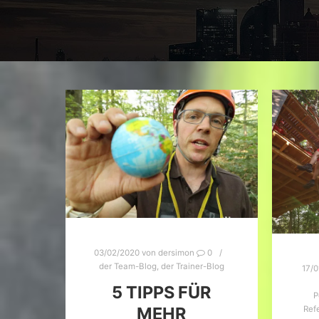
03/02/2020
von
dersimon
0
der Team-Blog
,
der Trainer-Blog
17/0
5 TIPPS FÜR
P
MEHR
Ref