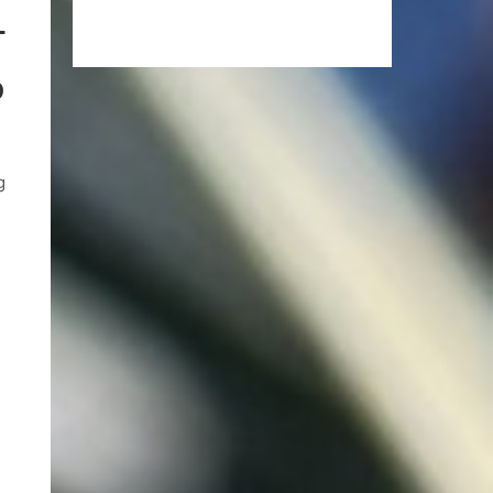
L
D
g
l