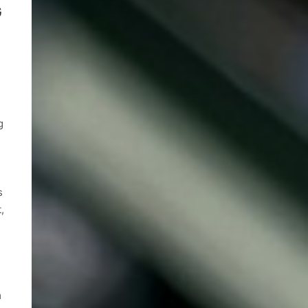
G
,
g
s
,
m