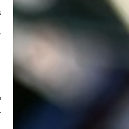
g
n
f
e
r