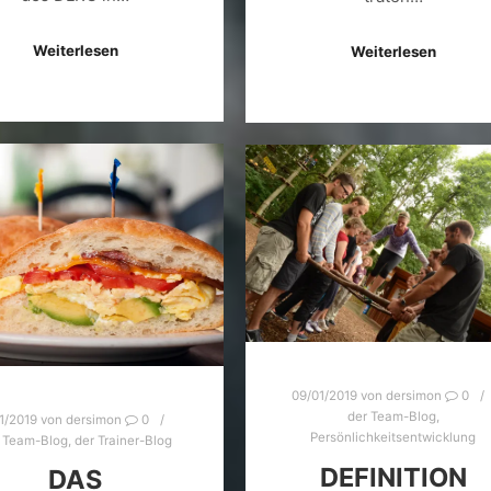
Weiterlesen
Weiterlesen
09/01/2019
von
dersimon
0
der Team-Blog
,
01/2019
von
dersimon
0
Persönlichkeitsentwicklung
 Team-Blog
,
der Trainer-Blog
DEFINITION
DAS