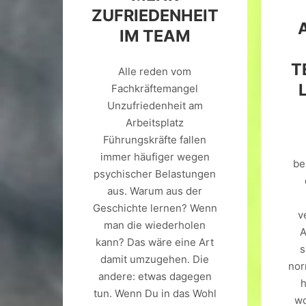
ZUFRIEDENHEIT
IM TEAM
T
Alle reden vom
Fachkräftemangel
Unzufriedenheit am
Arbeitsplatz
Führungskräfte fallen
immer häufiger wegen
be
psychischer Belastungen
aus. Warum aus der
Geschichte lernen? Wenn
v
man die wiederholen
kann? Das wäre eine Art
s
damit umzugehen. Die
nor
andere: etwas dagegen
h
tun. Wenn Du in das Wohl
wo