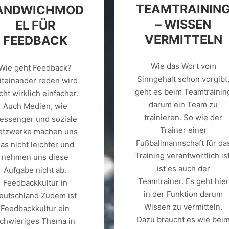
TEAMTRAININ
ANDWICHMOD
– WISSEN
EL FÜR
VERMITTELN
FEEDBACK
Wie das Wort vom
Wie geht Feedback?
Sinngehalt schon vorgibt
iteinander reden wird
geht es beim Teamtrainin
cht wirklich einfacher.
darum ein Team zu
Auch Medien, wie
trainieren. So wie der
essenger und soziale
Trainer einer
etzwerke machen uns
Fußballmannschaft für da
as nicht leichter und
Training verantwortlich ist
nehmen uns diese
ist es auch der
Aufgabe nicht ab.
Teamtrainer. Es geht hier
Feedbackkultur in
in der Funktion darum
eutschland Zudem ist
Wissen zu vermitteln.
Feedbackkultur ein
Dazu braucht es wie bei
chwieriges Thema in