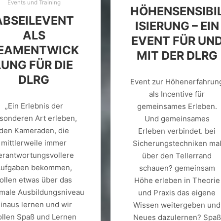
Events und Training
HÖHENSENSIBI
ABSEILEVENT
ISIERUNG – EIN
ALS
EVENT FÜR UN
EAMENTWICK
MIT DER DLRG
LUNG FÜR DIE
DLRG
Event zur Höhenerfahrun
als Incentive für
„Ein Erlebnis der
gemeinsames Erleben.
sonderen Art erleben,
Und gemeinsames
den Kameraden, die
Erleben verbindet. bei
mittlerweile immer
Sicherungstechniken ma
erantwortungsvollere
über den Tellerrand
Aufgaben bekommen,
schauen? gemeinsam
ollen etwas über das
Höhe erleben in Theorie
male Ausbildungsniveau
und Praxis das eigene
inaus lernen und wir
Wissen weitergeben und
llen Spaß und Lernen
Neues dazulernen? Spaß