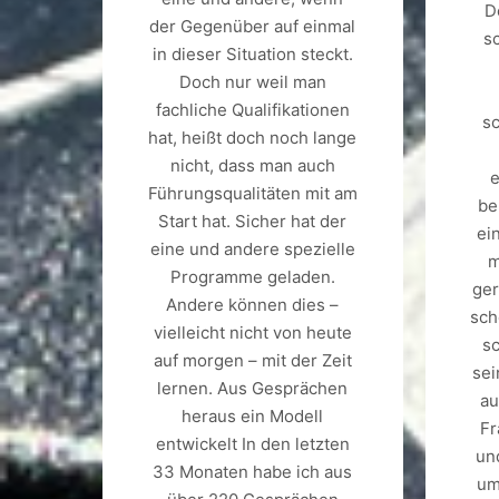
D
der Gegenüber auf einmal
s
in dieser Situation steckt.
Doch nur weil man
fachliche Qualifikationen
s
hat, heißt doch noch lange
nicht, dass man auch
e
Führungsqualitäten mit am
be
Start hat. Sicher hat der
ei
eine und andere spezielle
m
Programme geladen.
ger
Andere können dies –
sch
vielleicht nicht von heute
s
auf morgen – mit der Zeit
sei
lernen. Aus Gesprächen
au
heraus ein Modell
Fr
entwickelt In den letzten
und
33 Monaten habe ich aus
um