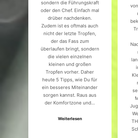
sondern die Führungskraft
von
oder den Chef. Einfach mal
drüber nachdenken.
be
Zudem ist es oftmals auch
Tr
nicht der letzte Tropfen,
der das Fass zum
Nac
überlaufen bringt, sondern
die vielen einzelnen
la
kleinen und großen
Tropfen vorher. Daher
Kl
heute 5 Tipps, wie Du für
ein besseres Miteinander
se
sorgen kannst. Raus aus
M
der Komfortzone und…
Jug
We
Weiterlesen
TH
Sc