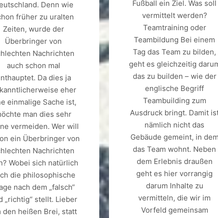
Fußball ein Ziel. Was soll
eutschland. Denn wie
vermittelt werden?
chon früher zu uralten
Teamtraining oder
Zeiten, wurde der
Teambildung Bei einem
Überbringer von
Tag das Team zu bilden,
chlechten Nachrichten
geht es gleichzeitig daru
auch schon mal
das zu builden – wie der
nthauptet. Da dies ja
englische Begriff
kanntlicherweise eher
Teambuilding zum
ne einmalige Sache ist,
Ausdruck bringt. Damit is
öchte man dies sehr
nämlich nicht das
ne vermeiden. Wer will
Gebäude gemeint, in de
on ein Überbringer von
das Team wohnt. Neben
chlechten Nachrichten
dem Erlebnis draußen
n? Wobei sich natürlich
geht es hier vorrangig
ch die philosophische
darum Inhalte zu
age nach dem „falsch“
vermitteln, die wir im
 „richtig“ stellt. Lieber
Vorfeld gemeinsam
 den heißen Brei, statt