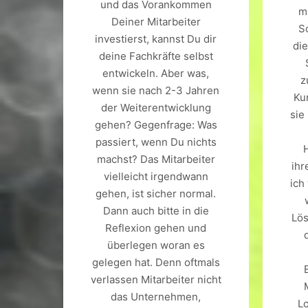
und das Vorankommen
m
Deiner Mitarbeiter
S
investierst, kannst Du dir
di
deine Fachkräfte selbst
entwickeln. Aber was,
z
wenn sie nach 2-3 Jahren
Ku
der Weiterentwicklung
sie
gehen? Gegenfrage: Was
passiert, wenn Du nichts
machst? Das Mitarbeiter
ihr
vielleicht irgendwann
ich
gehen, ist sicher normal.
Dann auch bitte in die
Lös
Reflexion gehen und
überlegen woran es
gelegen hat. Denn oftmals
verlassen Mitarbeiter nicht
das Unternehmen,
Lo