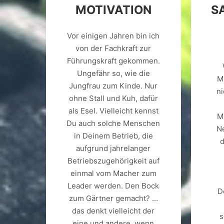
MOTIVATION
S
Vor einigen Jahren bin ich
von der Fachkraft zur
Führungskraft gekommen.
Ungefähr so, wie die
M
Jungfrau zum Kinde. Nur
ni
ohne Stall und Kuh, dafür
als Esel. Vielleicht kennst
M
Du auch solche Menschen
N
in Deinem Betrieb, die
d
aufgrund jahrelanger
Betriebszugehörigkeit auf
einmal vom Macher zum
Leader werden. Den Bock
D
zum Gärtner gemacht? …
das denkt vielleicht der
s
eine und andere, wenn