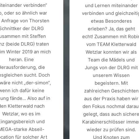
iteinander verbinden“
und Lernen miteinander
o, oder so ähnlich war
verbinden und gleichzeiti
e Anfrage von Thorsten
etwas Besonderes
Schnittker der DLRG
erleben? Ja, das geht
usammen mit Steffen
echt! Zusammen mit Robi
nz (beide DLRG) traten
vom TEAM Kletterwald
 im Winter 2019 an mich
Wetzlar konnten wir als
heran. Eine
Team die Mädels und
Herausforderung, die
Jungs von der DLRG mit
esgleichen sucht. Doch
unserem Wissen
 wäre nicht „der-simon“,
begeistern. Mit
wenn ich dafür keine
zahlreichen Geschichten
ung fände… Also auf in
aus der Praxis haben wir
den Kletterwald nach
den Fokus nochmal darau
Wetzlar, wo es im
gelegt, dass auch sicher
Eingangsbereich und
Karabinerschlösser imme
MEGA-starke Abseil-
wieder zu prüfen sind.
cation für solcher Art
Und Knoten zum