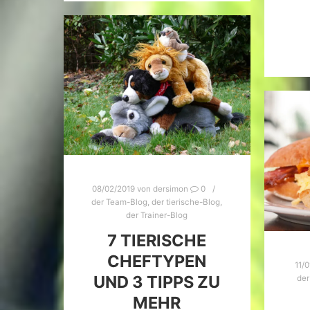
08/02/2019
von
dersimon
0
der Team-Blog
,
der tierische-Blog
,
der Trainer-Blog
7 TIERISCHE
CHEFTYPEN
11/
UND 3 TIPPS ZU
der
MEHR