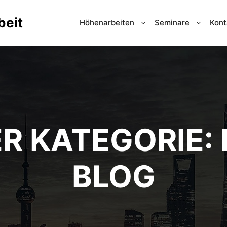
beit
Höhenarbeiten
Seminare
Kont
ER KATEGORIE:
BLOG