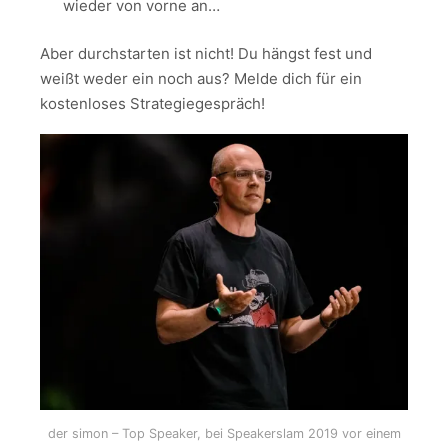
wieder von vorne an…
Aber durchstarten ist nicht! Du hängst fest und
weißt weder ein noch aus? Melde dich für ein
kostenloses Strategiegespräch!
der simon – Top Speaker, bei Speakerslam 2019 vor einem