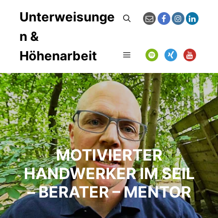
Unterweisunge
Suchen
n &
Höhenarbeit
Hauptmenü
MOTIVIERTER
HANDWERKER IM SEIL
– BERATER – MENTOR