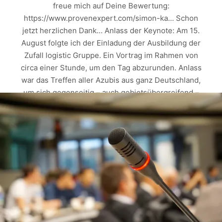
freue mich auf Deine Bewertung:
https://www.provenexpert.com/simon-ka… Schon
jetzt herzlichen Dank… Anlass der Keynote: Am 15.
August folgte ich der Einladung der Ausbildung der
Zufall logistic Gruppe. Ein Vortrag im Rahmen von
circa einer Stunde, um den Tag abzurunden. Anlass
war das Treffen aller Azubis aus ganz Deutschland,
um sich gegenseitig – auch gebietsübergreifend –
kennen zu lernen. Challenge angenommen und
finished. Ein richtig unterhaltsamer Abend mit
richtig starkem Feedback. Hat jede Menge Spaß
gemacht vor den Ausbildern und Azubis zu
sprechen und auch Werte zu vermitteln. Worum
ging es bei diesem Abendprogramm? Im
Vordergrund standen unterschiedlichste
Menschentypen,…
Weiterlesen