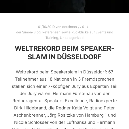
01/10/2019
von
dersimon
0
der Simon-Blog
,
Referenzen sowie Rückblicke auf Events und
Training
,
Uncategorized
WELTREKORD BEIM SPEAKER-
SLAM IN DÜSSELDORF
Weltrekord beim Speakerslam in Düsseldorf: 67
Teilnehmer aus 18 Nationen in 3 Fremdsprachen
stellen sich einer 7-köpfigen Jury aus Experten Teil
der Jury waren: Hermann Fürstenau von der
Redneragentur Speakers Excellence, Radioexperte
Dirk Hildebrand, die Redner Katja Voigt und Peter
Aschenbrenner, Jörg Rositzke von Hamburg 1 und
Nicole Schlösser von der Lufthansa und Hermann