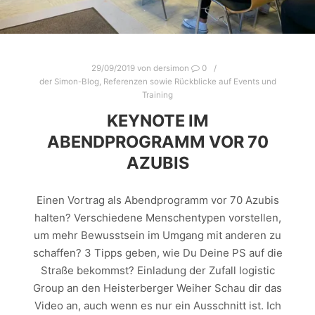
29/09/2019
von
dersimon
0
der Simon-Blog
,
Referenzen sowie Rückblicke auf Events und
Training
KEYNOTE IM
ABENDPROGRAMM VOR 70
AZUBIS
Einen Vortrag als Abendprogramm vor 70 Azubis
halten? Verschiedene Menschentypen vorstellen,
um mehr Bewusstsein im Umgang mit anderen zu
schaffen? 3 Tipps geben, wie Du Deine PS auf die
Straße bekommst? Einladung der Zufall logistic
Group an den Heisterberger Weiher Schau dir das
Video an, auch wenn es nur ein Ausschnitt ist. Ich