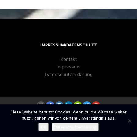
IMPRESSUM/DATENSCHUTZ
Kontakt
Impressum
Datenschutzerklärung
Diese Website benutzt Cookies. Wenn du die Website weiter
nutzt, gehen wir von deinem Einverständnis aus.
Was kann ich für Dich tun?
Rife
WordPress Theme ♥ Proudly built by
OK
Datenschutzerklärung
Apollo13Themes
- Edit this text