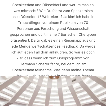
Speakerslam und Düsseldorf und warum man so
was mitmacht? Wie Du fährst zum Speakerslam
nach Düsseldorf? Weltrekord? Ja klar! Ich habe in
Treuchtlingen vor einem Publikum von 70
Personen aus Forschung und Wissenschaft
gesprochen und dort meine 7 tierischen Cheftypen
präsentiert. Dafür gab es einen Riesenapplaus und
jede Menge wertschätzendes Feedback. Da werde
ich auf jeden Fall dran anknüpfen. So war es doch
klar, dass wenn ich zum Goldprogramm von
Hermann Scherer fahre, bei dem ich am
Speakerslam teilnehme. Was denn meine Thema
wäre, weil ich ja doch nur in den letzten Jahren
einen Kletterwald geleitet hätte. Das ist doch alles
Freizeit… Diese Fragen wurden mir wirklich
gestellt, man kann es kaum glauben. Aber ganz
ehrlich? Ich bin zu weit gekommen, dass ich jetzt
den Schwanz einziehe. Ich antworte folgendes: