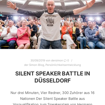
Vom aktiv Arbeitssuchenden zum Unternehmer, der
im ersten Jahr, fast eine halb Millionen Euro Umsatz
gemacht hat Business-Start-Upper, da gab es…
Weiterlesen
30/09/2019
von
dersimon
0
der Simon-Blog
,
Persönlichkeitsentwicklung
SILENT SPEAKER BATTLE IN
DÜSSELDORF
Nur drei Minuten, Vier Redner, 300 Zuhörer aus 16
Nationen Der Silent Speaker Battle aus
Vorqualifikation zum Speakerslam von Hermann