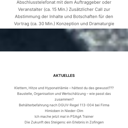
Abschlusstelefonat mit dem Auftraggeber oder
Veranstalter (ca. 15 Min.) Zusätzlicher Call zur
Abstimmung der Inhalte und Botschaften für den
Vortrag (ca. 30 Min.) Konzeption und Dramaturgie
(inkl. Recherche, grafische Umsetzung oder
Erstellung von Folien usw.) der Keynote (ca. 9 -10
Stunden) Proben der Keynote Speech (ca. 3
Stunden) Organisation für die Buchung der An- und
Abreise zum Veranstaltungstag (ca. 45 Minuten)
Anreise des Sprechers zum Veranstaltungsort (je
nach Entfernung: 4 – 9 Stunden) Vorbereitung der
AKTUELLES
Rede am Veranstaltungsort (1 Stunde) Keynote,…
Klettern, Hitze und Hyponatriämie – hättest du das gewusst???
Baustelle, Organisation und Wertschätzung – wie passt das
Weiterlesen
zusammen?
Behälterbefahrung nach DGUV-Regel 113-004 bei Firma
Himioben in Nieder-Olm
Ich mache jetzt mal in PSAgA Trainer
Die Zukunft des Steigens: ein Erlebnis in Zofingen