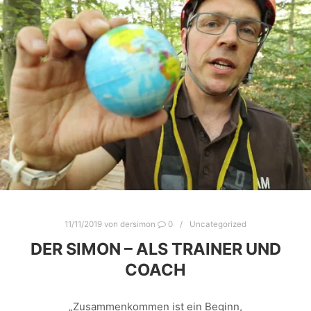
zu unterweisen. Pflicht erfüllt, Haken dran. Oder
darfs ein bisschen mehr sein? „Bisschen Theorie,
einmal Retten und um halb zwölf schon fertig? Oder
geht da doch mehr? Steckt hinter dem Arbeiten in
der Höhe doch mehr? Und darf der Trainer doch
etwas mehr abbilden, als…
Weiterlesen
11/11/2019
von
dersimon
0
Uncategorized
DER SIMON – ALS TRAINER UND
COACH
„Zusammenkommen ist ein Beginn,