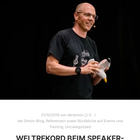
individuell sind. Den Prozess der Entwicklung kann
man nicht abkürzen. In meiner Tätigkeit als
Unternehmer setze ich auch Impulse als Top-
Sepaker. Wie dsa geht? hier weiterlesen… Meine
Qualifikationen: zertifizierter Trainer und Master-
Coach nach…
Weiterlesen
01/10/2019
von
dersimon
0
der Simon-Blog
,
Referenzen sowie Rückblicke auf Events und
Training
,
Uncategorized
WELTREKORD BEIM SPEAKER-