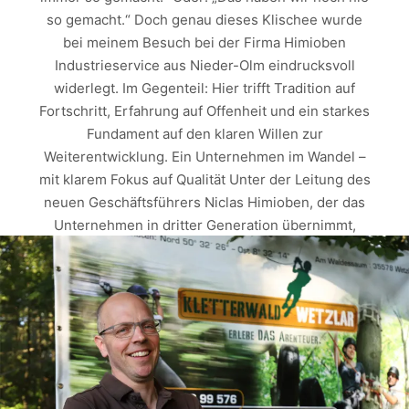
so gemacht.“ Doch genau dieses Klischee wurde
bei meinem Besuch bei der Firma Himioben
Industrieservice aus Nieder-Olm eindrucksvoll
widerlegt. Im Gegenteil: Hier trifft Tradition auf
Fortschritt, Erfahrung auf Offenheit und ein starkes
Fundament auf den klaren Willen zur
Weiterentwicklung. Ein Unternehmen im Wandel –
mit klarem Fokus auf Qualität Unter der Leitung des
neuen Geschäftsführers Niclas Himioben, der das
Unternehmen in dritter Generation übernimmt,
zeigt sich ein bemerkenswerter Spirit. In einer Zeit,
die geprägt ist von globalen Unsicherheiten,
wirtschaftlichen Herausforderungen und
steigenden Anforderungen in der…
Weiterlesen