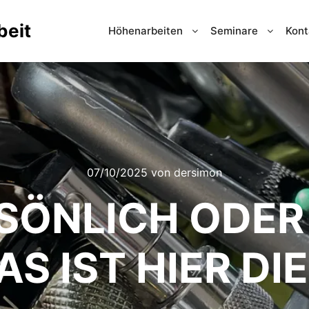
beit
Höhenarbeiten
Seminare
Kont
07/10/2025
von
dersimon
RSÖNLICH ODER
AS IST HIER DI