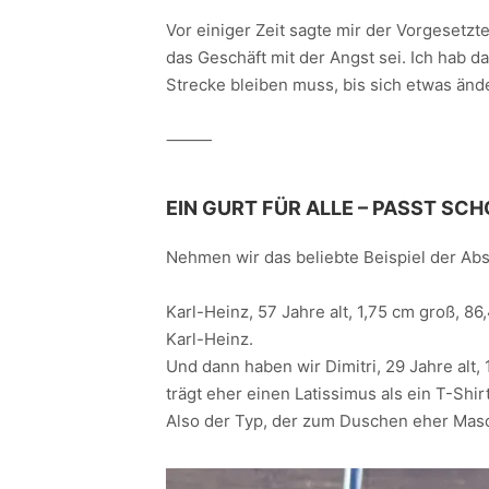
Nicht überall gibt es die optimale Ausrüst
manchmal aus Unwissenheit
manchmal aus einem Sparwahn herau
manchmal aus purer Ignoranz heraus
Vor einiger Zeit sagte mir der Vorgesetz
das Geschäft mit der Angst sei. Ich hab d
Strecke bleiben muss, bis sich etwas änd
⸻
EIN GURT FÜR ALLE – PASST SCH
Nehmen wir das beliebte Beispiel der Ab
Karl-Heinz, 57 Jahre alt, 1,75 cm groß, 86,
Karl-Heinz.