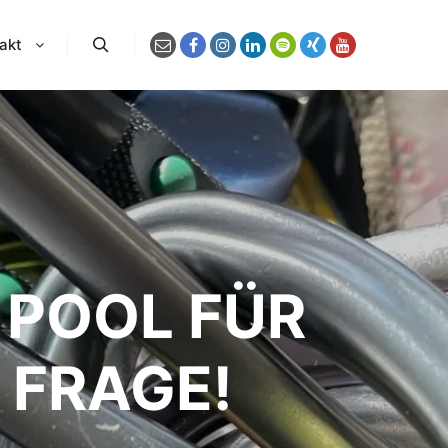
akt
Suchen
 POOL FÜR
E FRAGE!